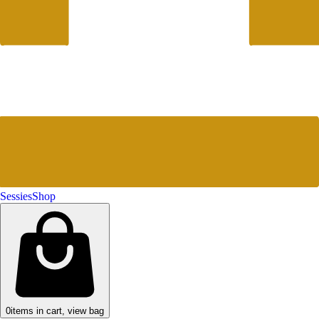
Sessies
Shop
0
items in cart, view bag