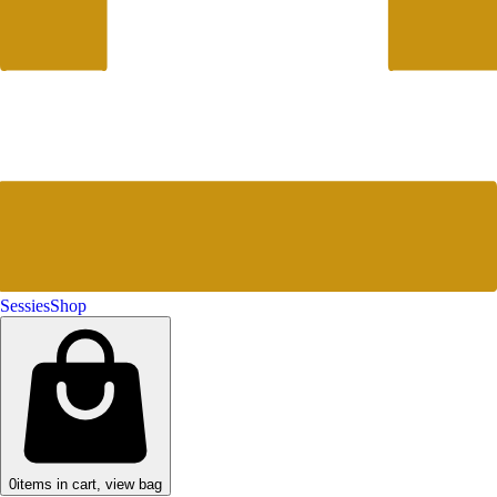
Sessies
Shop
0
items in cart, view bag