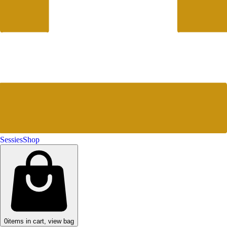
Sessies
Shop
0
items in cart, view bag