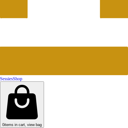
Sessies
Shop
0
items in cart, view bag