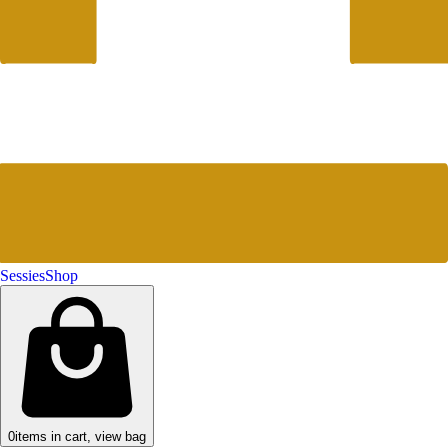
Sessies
Shop
0
items in cart, view bag