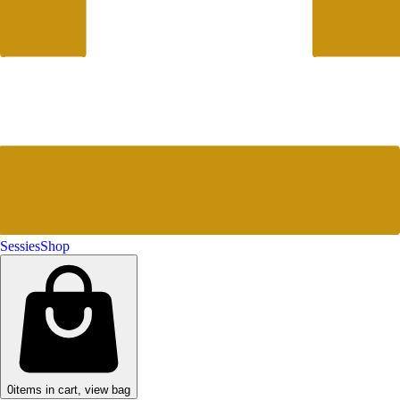
Sessies
Shop
0
items in cart, view bag