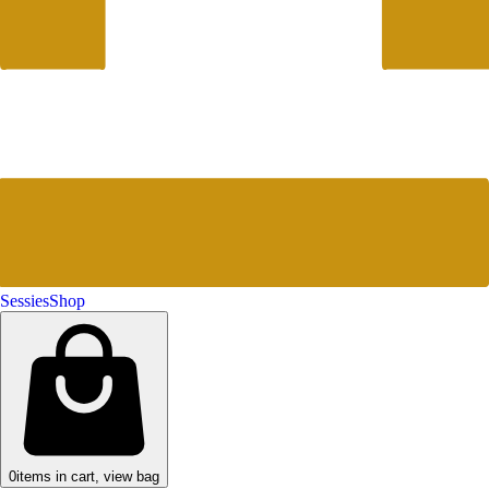
Sessies
Shop
0
items in cart, view bag