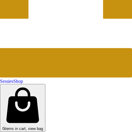
Sessies
Shop
0
items in cart, view bag