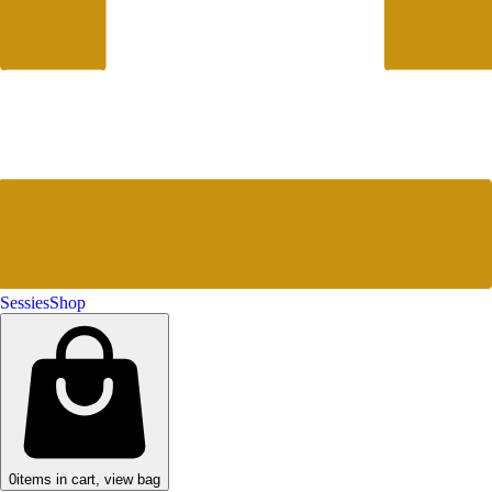
Sessies
Shop
0
items in cart, view bag