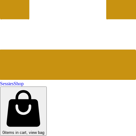
Sessies
Shop
0
items in cart, view bag