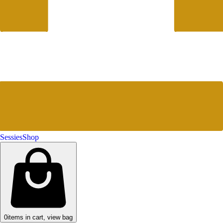
Sessies
Shop
0
items in cart, view bag