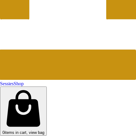
Sessies
Shop
0
items in cart, view bag