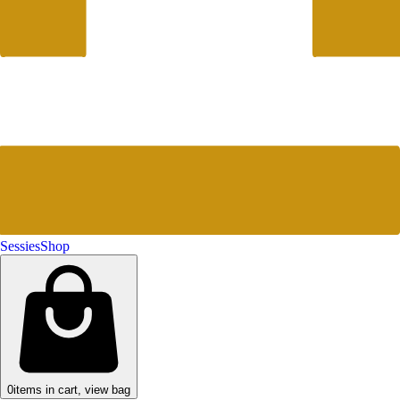
Sessies
Shop
0
items in cart, view bag