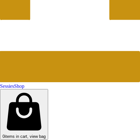
Sessies
Shop
0
items in cart, view bag