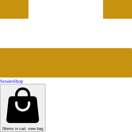
Sessies
Shop
0
items in cart, view bag