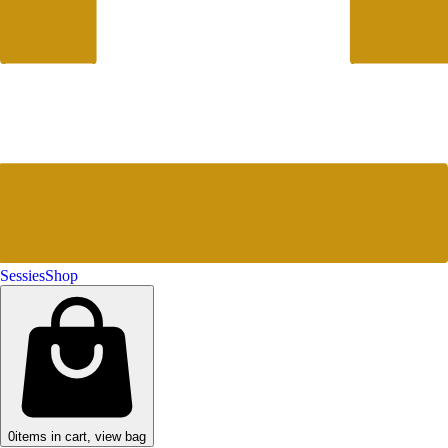
Sessies
Shop
0
items in cart, view bag