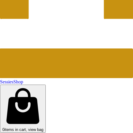
Sessies
Shop
0
items in cart, view bag