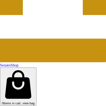
Sessies
Shop
0
items in cart, view bag