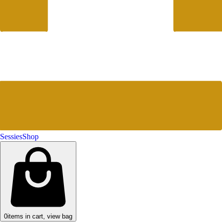
Sessies
Shop
0
items in cart, view bag