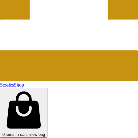
Sessies
Shop
0
items in cart, view bag