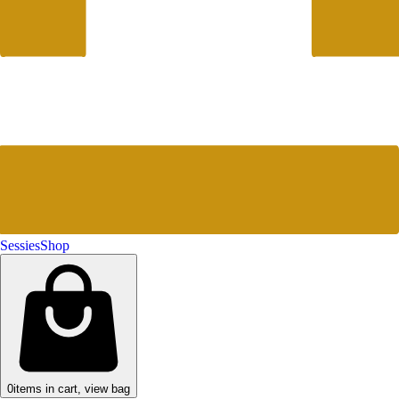
Sessies
Shop
0
items in cart, view bag