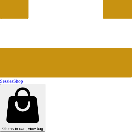
Sessies
Shop
0
items in cart, view bag