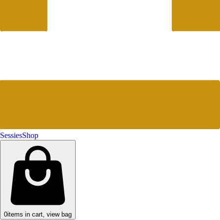
Sessies
Shop
0
items in cart, view bag