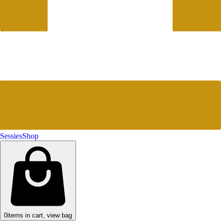
Sessies
Shop
0
items in cart, view bag