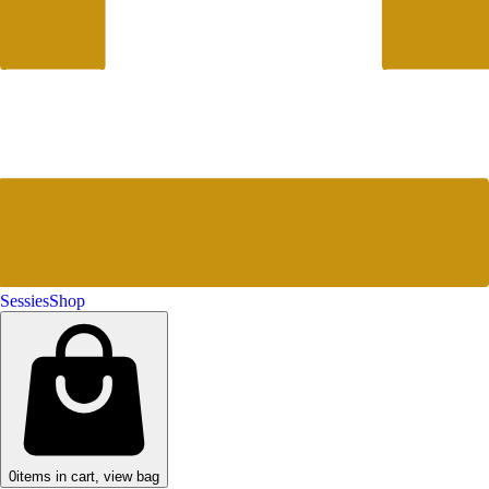
Sessies
Shop
0
items in cart, view bag