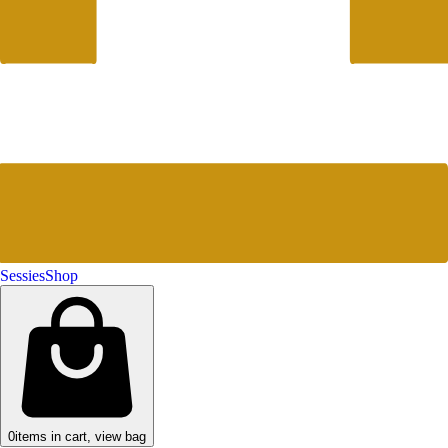
Sessies
Shop
0
items in cart, view bag