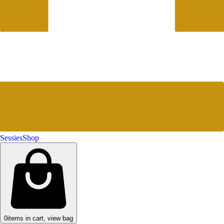
Sessies
Shop
0
items in cart, view bag