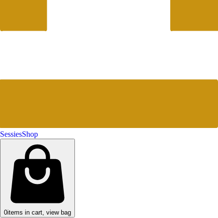
Sessies
Shop
0
items in cart, view bag