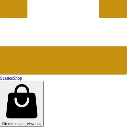
Sessies
Shop
0
items in cart, view bag