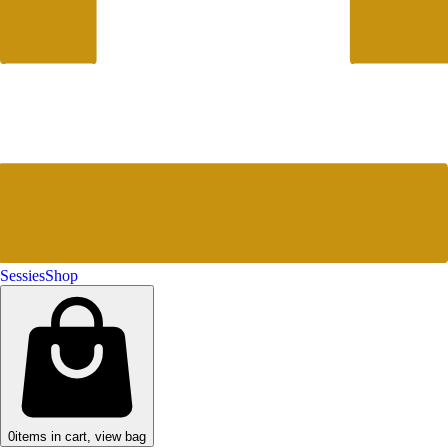
Sessies
Shop
0
items in cart, view bag