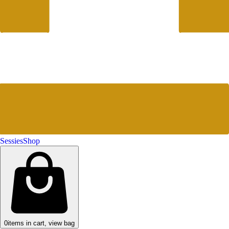
Sessies
Shop
0
items in cart, view bag