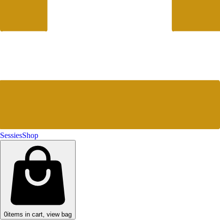
Sessies
Shop
0
items in cart, view bag