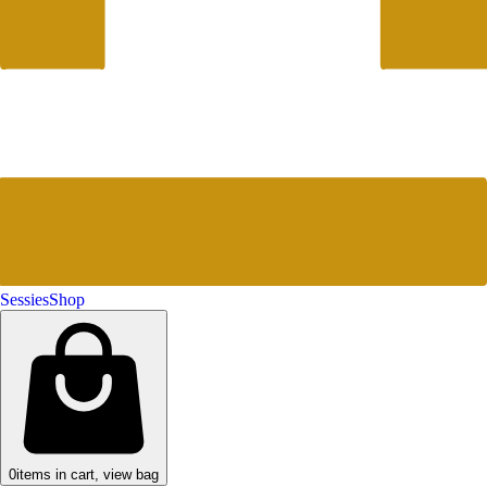
Sessies
Shop
0
items in cart, view bag