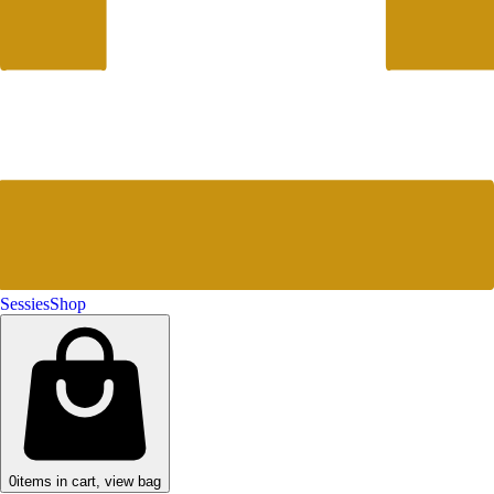
Sessies
Shop
0
items in cart, view bag