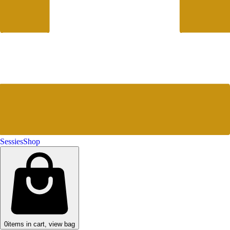
Sessies
Shop
0
items in cart, view bag