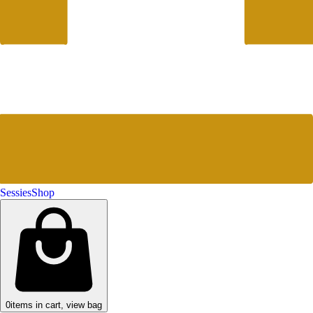
Sessies
Shop
0
items in cart, view bag