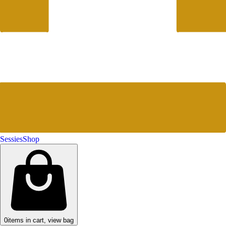
Sessies
Shop
0
items in cart, view bag