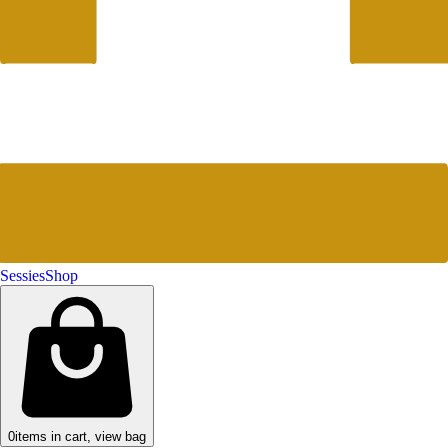
Sessies
Shop
0
items in cart, view bag